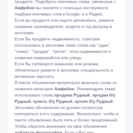
продаете. Подобрать ключевые слова, связанные с
Амфибии
вы сможете с помощью
инструмента
подбора ключевых слов в Google
,
и в Яндекс
.
Если вы продаете или ищете автомобиль, укажите
название производителя, модели и год выпуска в
заголовке.
Если Вы продаете недвижимость, советуем
использовать в заголовке такие слова как "сдам",
"сниму", "продам", "куплю", типа недвижимости и
название микрорайона или улицы.
Если Вы публикуете вакансию или резюме,
обязательно укажите в заголовке специальность и
желаемую зарплату.
В тексте объявления желательно включить слова из
названия категории
Амфибии
. Рекомендуем также
использовать слова
продажа Рудный
,
продам б/у
Рудный
,
купить б/у Рудный
,
куплю б/у Рудный
.
Заголовок объявления не должен полностью
повторяться в его содержании. Желательно, чтобы в
тексте объявления было пять и более предложений.
Чтобы обратить внимание на свое объявление
добавьте фотографии
. Если у Вас нет