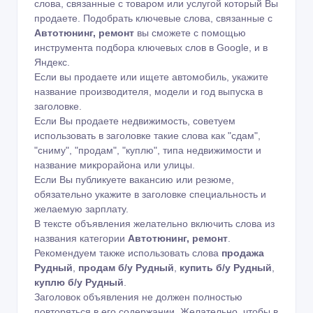
слова, связанные с товаром или услугой который Вы
продаете. Подобрать ключевые слова, связанные с
Автотюнинг, ремонт
вы сможете с помощью
инструмента подбора ключевых слов в Google
,
и в
Яндекс
.
Если вы продаете или ищете автомобиль, укажите
название производителя, модели и год выпуска в
заголовке.
Если Вы продаете недвижимость, советуем
использовать в заголовке такие слова как "сдам",
"сниму", "продам", "куплю", типа недвижимости и
название микрорайона или улицы.
Если Вы публикуете вакансию или резюме,
обязательно укажите в заголовке специальность и
желаемую зарплату.
В тексте объявления желательно включить слова из
названия категории
Автотюнинг, ремонт
.
Рекомендуем также использовать слова
продажа
Рудный
,
продам б/у Рудный
,
купить б/у Рудный
,
куплю б/у Рудный
.
Заголовок объявления не должен полностью
повторяться в его содержании. Желательно, чтобы в