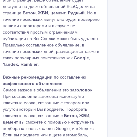
этой странице, Ваше объявление будет
доступно на доске объявлений ВсеСделки на
странице
Бетон, ЖБИ, цемент, Рудный
. Но в
течение нескольких минут оно будет проверено
нашими операторами и в случае не
соответствия простым ограничениям
публикации на ВсеСделки может быть удалено.
Правильно составленное объявление, в
течение нескольких дней, размещается также в
таких популярных поисковиках как
Google,
Yandex, Rambler
.
Важные рекомендации
по составлению
эффективного объявления
:
Самое важное в объявлении это
заголовок
.
При составлении заголовка используйте
ключевые слова, связанные с товаром или
услугой который Вы продаете. Подобрать
ключевые слова, связанные с
Бетон, ЖБИ,
цемент
вы сможете с помощью
инструмента
подбора ключевых слов в Google
,
и в Яндекс
.
Если вы продаете или ищете автомобиль,