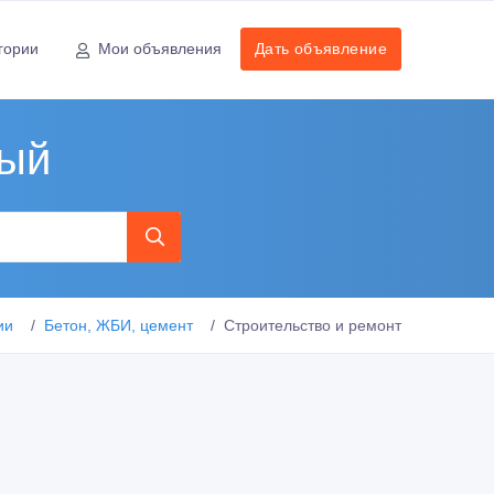
гории
Мои объявления
Дать объявление
ный
ии
Бетон, ЖБИ, цемент
Строительство и ремонт