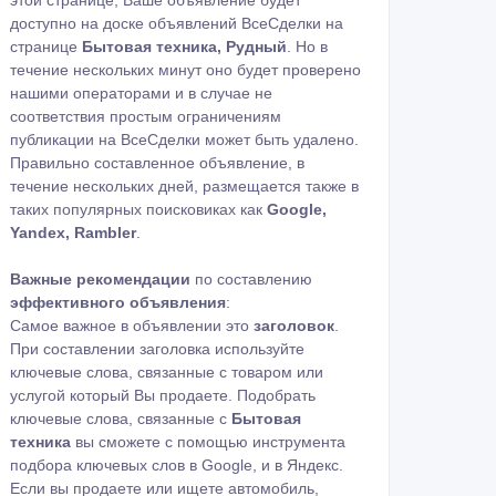
этой странице, Ваше объявление будет
доступно на доске объявлений ВсеСделки на
странице
Бытовая техника, Рудный
. Но в
течение нескольких минут оно будет проверено
нашими операторами и в случае не
соответствия простым ограничениям
публикации на ВсеСделки может быть удалено.
Правильно составленное объявление, в
течение нескольких дней, размещается также в
таких популярных поисковиках как
Google,
Yandex, Rambler
.
Важные рекомендации
по составлению
эффективного объявления
:
Самое важное в объявлении это
заголовок
.
При составлении заголовка используйте
ключевые слова, связанные с товаром или
услугой который Вы продаете. Подобрать
ключевые слова, связанные с
Бытовая
техника
вы сможете с помощью
инструмента
подбора ключевых слов в Google
,
и в Яндекс
.
Если вы продаете или ищете автомобиль,