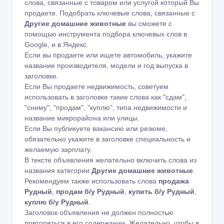
слова, связанные с товаром или услугой который Вы
продаете. Подобрать ключевые слова, связанные с
Другие домашние животные
вы сможете с
помощью
инструмента подбора ключевых слов в
Google
,
и в Яндекс
.
Если вы продаете или ищете автомобиль, укажите
название производителя, модели и год выпуска в
заголовке.
Если Вы продаете недвижимость, советуем
использовать в заголовке такие слова как "сдам",
"сниму", "продам", "куплю", типа недвижимости и
название микрорайона или улицы.
Если Вы публикуете вакансию или резюме,
обязательно укажите в заголовке специальность и
желаемую зарплату.
В тексте объявления желательно включить слова из
названия категории
Другие домашние животные
.
Рекомендуем также использовать слова
продажа
Рудный
,
продам б/у Рудный
,
купить б/у Рудный
,
куплю б/у Рудный
.
Заголовок объявления не должен полностью
повторяться в его содержании. Желательно, чтобы в