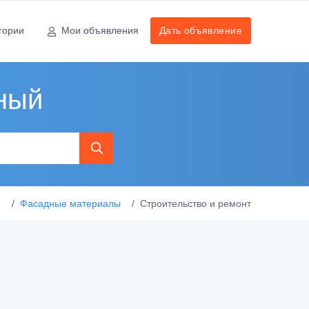
гории
Мои объявления
Дать объявление
ный
и
Фасадные материалы
Строительство и ремонт