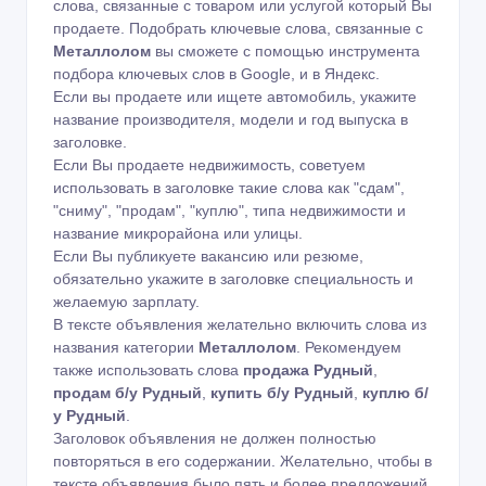
слова, связанные с товаром или услугой который Вы
продаете. Подобрать ключевые слова, связанные с
Металлолом
вы сможете с помощью
инструмента
подбора ключевых слов в Google
,
и в Яндекс
.
Если вы продаете или ищете автомобиль, укажите
название производителя, модели и год выпуска в
заголовке.
Если Вы продаете недвижимость, советуем
использовать в заголовке такие слова как "сдам",
"сниму", "продам", "куплю", типа недвижимости и
название микрорайона или улицы.
Если Вы публикуете вакансию или резюме,
обязательно укажите в заголовке специальность и
желаемую зарплату.
В тексте объявления желательно включить слова из
названия категории
Металлолом
. Рекомендуем
также использовать слова
продажа Рудный
,
продам б/у Рудный
,
купить б/у Рудный
,
куплю б/
у Рудный
.
Заголовок объявления не должен полностью
повторяться в его содержании. Желательно, чтобы в
тексте объявления было пять и более предложений.