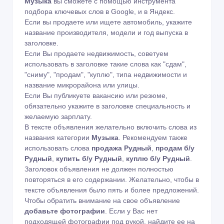
Музыка
вы сможете с помощью
инструмента
подбора ключевых слов в Google
,
и в Яндекс
.
Если вы продаете или ищете автомобиль, укажите
название производителя, модели и год выпуска в
заголовке.
Если Вы продаете недвижимость, советуем
использовать в заголовке такие слова как "сдам",
"сниму", "продам", "куплю", типа недвижимости и
название микрорайона или улицы.
Если Вы публикуете вакансию или резюме,
обязательно укажите в заголовке специальность и
желаемую зарплату.
В тексте объявления желательно включить слова из
названия категории
Музыка
. Рекомендуем также
использовать слова
продажа Рудный
,
продам б/у
Рудный
,
купить б/у Рудный
,
куплю б/у Рудный
.
Заголовок объявления не должен полностью
повторяться в его содержании. Желательно, чтобы в
тексте объявления было пять и более предложений.
Чтобы обратить внимание на свое объявление
добавьте фотографии
. Если у Вас нет
подходящей фотографии под рукой, найдите ее на