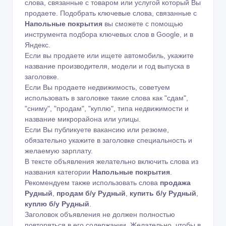
слова, связанные с товаром или услугой который Вы
продаете. Подобрать ключевые слова, связанные с
Напольные покрытия
вы сможете с помощью
инструмента подбора ключевых слов в Google
,
и в
Яндекс
.
Если вы продаете или ищете автомобиль, укажите
название производителя, модели и год выпуска в
заголовке.
Если Вы продаете недвижимость, советуем
использовать в заголовке такие слова как "сдам",
"сниму", "продам", "куплю", типа недвижимости и
название микрорайона или улицы.
Если Вы публикуете вакансию или резюме,
обязательно укажите в заголовке специальность и
желаемую зарплату.
В тексте объявления желательно включить слова из
названия категории
Напольные покрытия
.
Рекомендуем также использовать слова
продажа
Рудный
,
продам б/у Рудный
,
купить б/у Рудный
,
куплю б/у Рудный
.
Заголовок объявления не должен полностью
повторяться в его содержании. Желательно, чтобы в