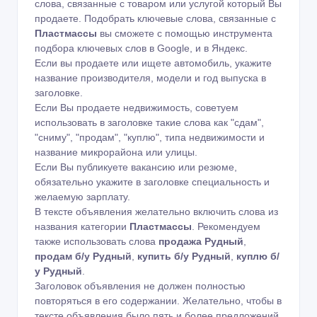
слова, связанные с товаром или услугой который Вы
продаете. Подобрать ключевые слова, связанные с
Пластмассы
вы сможете с помощью
инструмента
подбора ключевых слов в Google
,
и в Яндекс
.
Если вы продаете или ищете автомобиль, укажите
название производителя, модели и год выпуска в
заголовке.
Если Вы продаете недвижимость, советуем
использовать в заголовке такие слова как "сдам",
"сниму", "продам", "куплю", типа недвижимости и
название микрорайона или улицы.
Если Вы публикуете вакансию или резюме,
обязательно укажите в заголовке специальность и
желаемую зарплату.
В тексте объявления желательно включить слова из
названия категории
Пластмассы
. Рекомендуем
также использовать слова
продажа Рудный
,
продам б/у Рудный
,
купить б/у Рудный
,
куплю б/
у Рудный
.
Заголовок объявления не должен полностью
повторяться в его содержании. Желательно, чтобы в
тексте объявления было пять и более предложений.