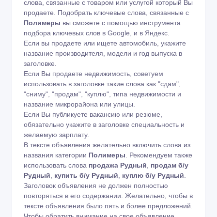
слова, связанные с товаром или услугой который Вы
продаете. Подобрать ключевые слова, связанные с
Полимеры
вы сможете с помощью
инструмента
подбора ключевых слов в Google
,
и в Яндекс
.
Если вы продаете или ищете автомобиль, укажите
название производителя, модели и год выпуска в
заголовке.
Если Вы продаете недвижимость, советуем
использовать в заголовке такие слова как "сдам",
"сниму", "продам", "куплю", типа недвижимости и
название микрорайона или улицы.
Если Вы публикуете вакансию или резюме,
обязательно укажите в заголовке специальность и
желаемую зарплату.
В тексте объявления желательно включить слова из
названия категории
Полимеры
. Рекомендуем также
использовать слова
продажа Рудный
,
продам б/у
Рудный
,
купить б/у Рудный
,
куплю б/у Рудный
.
Заголовок объявления не должен полностью
повторяться в его содержании. Желательно, чтобы в
тексте объявления было пять и более предложений.
Чтобы обратить внимание на свое объявление