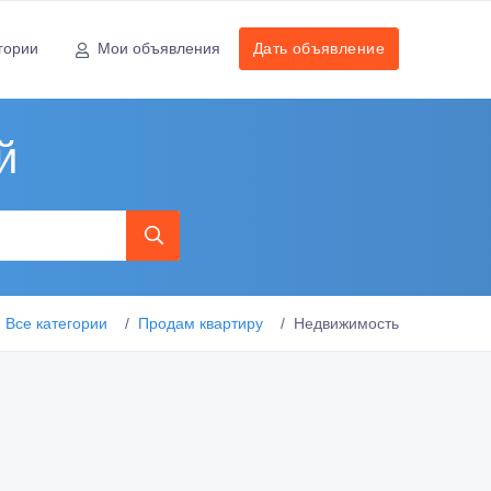
гории
Мои объявления
Дать объявление
й
Все категории
Продам квартиру
Недвижимость