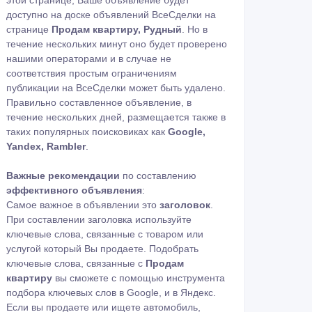
этой странице, Ваше объявление будет
доступно на доске объявлений ВсеСделки на
странице
Продам квартиру, Рудный
. Но в
течение нескольких минут оно будет проверено
нашими операторами и в случае не
соответствия простым ограничениям
публикации на ВсеСделки может быть удалено.
Правильно составленное объявление, в
течение нескольких дней, размещается также в
таких популярных поисковиках как
Google,
Yandex, Rambler
.
Важные рекомендации
по составлению
эффективного объявления
:
Самое важное в объявлении это
заголовок
.
При составлении заголовка используйте
ключевые слова, связанные с товаром или
услугой который Вы продаете. Подобрать
ключевые слова, связанные с
Продам
квартиру
вы сможете с помощью
инструмента
подбора ключевых слов в Google
,
и в Яндекс
.
Если вы продаете или ищете автомобиль,