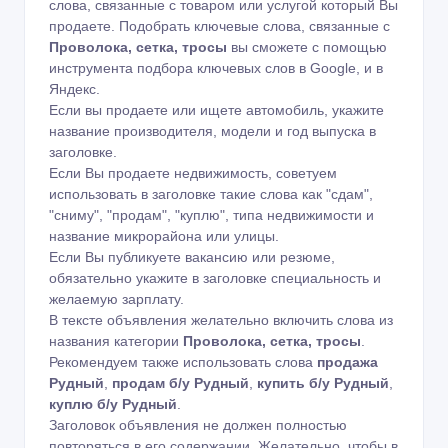
слова, связанные с товаром или услугой который Вы
продаете. Подобрать ключевые слова, связанные с
Проволока, сетка, тросы
вы сможете с помощью
инструмента подбора ключевых слов в Google
,
и в
Яндекс
.
Если вы продаете или ищете автомобиль, укажите
название производителя, модели и год выпуска в
заголовке.
Если Вы продаете недвижимость, советуем
использовать в заголовке такие слова как "сдам",
"сниму", "продам", "куплю", типа недвижимости и
название микрорайона или улицы.
Если Вы публикуете вакансию или резюме,
обязательно укажите в заголовке специальность и
желаемую зарплату.
В тексте объявления желательно включить слова из
названия категории
Проволока, сетка, тросы
.
Рекомендуем также использовать слова
продажа
Рудный
,
продам б/у Рудный
,
купить б/у Рудный
,
куплю б/у Рудный
.
Заголовок объявления не должен полностью
повторяться в его содержании. Желательно, чтобы в