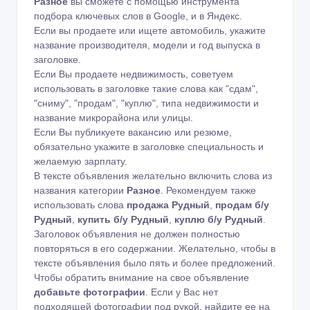
Разное
вы сможете с помощью
инструмента
подбора ключевых слов в Google
,
и в Яндекс
.
Если вы продаете или ищете автомобиль, укажите
название производителя, модели и год выпуска в
заголовке.
Если Вы продаете недвижимость, советуем
использовать в заголовке такие слова как "сдам",
"сниму", "продам", "куплю", типа недвижимости и
название микрорайона или улицы.
Если Вы публикуете вакансию или резюме,
обязательно укажите в заголовке специальность и
желаемую зарплату.
В тексте объявления желательно включить слова из
названия категории
Разное
. Рекомендуем также
использовать слова
продажа Рудный
,
продам б/у
Рудный
,
купить б/у Рудный
,
куплю б/у Рудный
.
Заголовок объявления не должен полностью
повторяться в его содержании. Желательно, чтобы в
тексте объявления было пять и более предложений.
Чтобы обратить внимание на свое объявление
добавьте фотографии
. Если у Вас нет
подходящей фотографии под рукой, найдите ее на