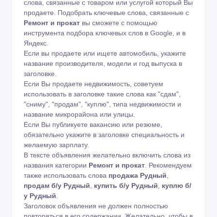
слова, связанные с товаром или услугой который Вы
продаете. Подобрать ключевые слова, связанные с
Ремонт и прокат
вы сможете с помощью
инструмента подбора ключевых слов в Google
,
и в
Яндекс
.
Если вы продаете или ищете автомобиль, укажите
название производителя, модели и год выпуска в
заголовке.
Если Вы продаете недвижимость, советуем
использовать в заголовке такие слова как "сдам",
"сниму", "продам", "куплю", типа недвижимости и
название микрорайона или улицы.
Если Вы публикуете вакансию или резюме,
обязательно укажите в заголовке специальность и
желаемую зарплату.
В тексте объявления желательно включить слова из
названия категории
Ремонт и прокат
. Рекомендуем
также использовать слова
продажа Рудный
,
продам б/у Рудный
,
купить б/у Рудный
,
куплю б/
у Рудный
.
Заголовок объявления не должен полностью
повторяться в его содержании. Желательно, чтобы в