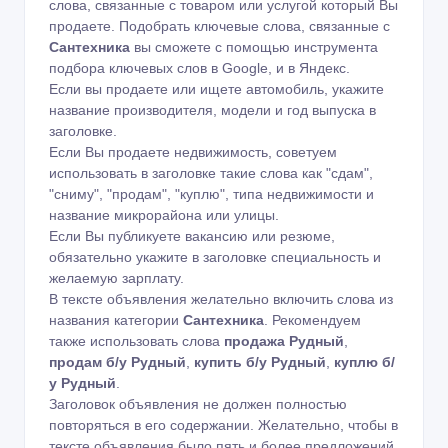
слова, связанные с товаром или услугой который Вы
продаете. Подобрать ключевые слова, связанные с
Сантехника
вы сможете с помощью
инструмента
подбора ключевых слов в Google
,
и в Яндекс
.
Если вы продаете или ищете автомобиль, укажите
название производителя, модели и год выпуска в
заголовке.
Если Вы продаете недвижимость, советуем
использовать в заголовке такие слова как "сдам",
"сниму", "продам", "куплю", типа недвижимости и
название микрорайона или улицы.
Если Вы публикуете вакансию или резюме,
обязательно укажите в заголовке специальность и
желаемую зарплату.
В тексте объявления желательно включить слова из
названия категории
Сантехника
. Рекомендуем
также использовать слова
продажа Рудный
,
продам б/у Рудный
,
купить б/у Рудный
,
куплю б/
у Рудный
.
Заголовок объявления не должен полностью
повторяться в его содержании. Желательно, чтобы в
тексте объявления было пять и более предложений.