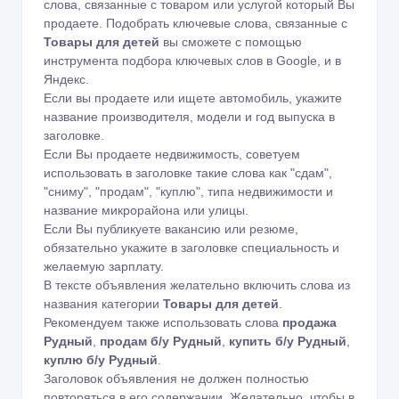
слова, связанные с товаром или услугой который Вы
продаете. Подобрать ключевые слова, связанные с
Товары для детей
вы сможете с помощью
инструмента подбора ключевых слов в Google
,
и в
Яндекс
.
Если вы продаете или ищете автомобиль, укажите
название производителя, модели и год выпуска в
заголовке.
Если Вы продаете недвижимость, советуем
использовать в заголовке такие слова как "сдам",
"сниму", "продам", "куплю", типа недвижимости и
название микрорайона или улицы.
Если Вы публикуете вакансию или резюме,
обязательно укажите в заголовке специальность и
желаемую зарплату.
В тексте объявления желательно включить слова из
названия категории
Товары для детей
.
Рекомендуем также использовать слова
продажа
Рудный
,
продам б/у Рудный
,
купить б/у Рудный
,
куплю б/у Рудный
.
Заголовок объявления не должен полностью
повторяться в его содержании. Желательно, чтобы в