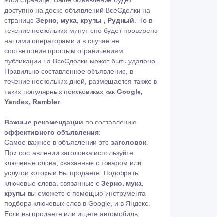
этой странице, Ваше объявление будет
доступно на доске объявлений ВсеСделки на
странице
Зерно, мука, крупы , Рудный
. Но в
течение нескольких минут оно будет проверено
нашими операторами и в случае не
соответствия простым ограничениям
публикации на ВсеСделки может быть удалено.
Правильно составленное объявление, в
течение нескольких дней, размещается также в
таких популярных поисковиках как
Google,
Yandex, Rambler
.
Важные рекомендации
по составлению
эффективного объявления
:
Самое важное в объявлении это
заголовок
.
При составлении заголовка используйте
ключевые слова, связанные с товаром или
услугой который Вы продаете. Подобрать
ключевые слова, связанные с
Зерно, мука,
крупы
вы сможете с помощью
инструмента
подбора ключевых слов в Google
,
и в Яндекс
.
Если вы продаете или ищете автомобиль,