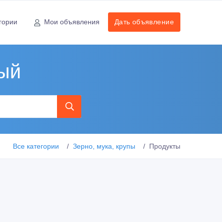
гории
Мои объявления
Дать объявление
ный
Все категории
Зерно, мука, крупы
Продукты