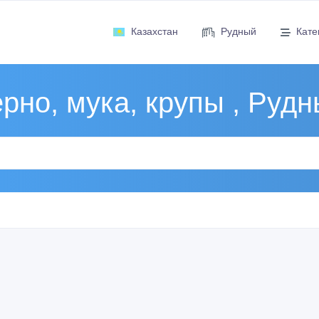
Казахстан
Рудный
Кате
рно, мука, крупы , Руд