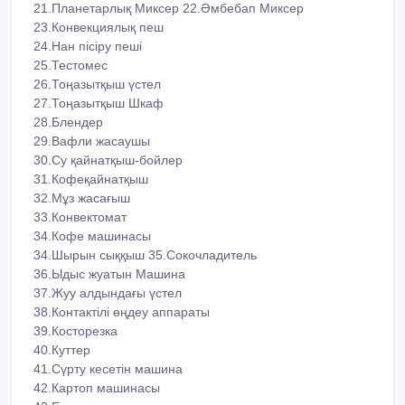
21.Планетарлық Миксер 22.Әмбебап Миксер
23.Конвекциялық пеш
24.Нан пісіру пеші
25.Тестомес
26.Тоңазытқыш үстел
27.Тоңазытқыш Шкаф
28.Блендер
29.Вафли жасаушы
30.Су қайнатқыш-бойлер
31.Кофеқайнатқыш
32.Мұз жасағыш
33.Конвектомат
34.Кофе машинасы
34.Шырын сыққыш 35.Сокочладитель
36.Ыдыс жуатын Машина
37.Жуу алдындағы үстел
38.Контактілі өңдеу аппараты
39.Косторезка
40.Куттер
41.Сүрту кесетін машина
42.Картоп машинасы
43.Ет тартқыш