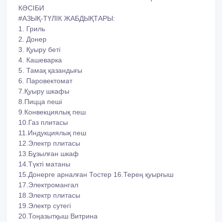
КӘСІБИ
#АЗЫҚ-ТҮЛІК ЖАБДЫҚТАРЫ:
1. Гриль
2. Донер
3. Қуыру беті
4. Кашеварка
5. Тамақ қазандығы
6. Паровектомат
7.Қуыру шкафы
8.Пицца пеші
9.Конвекциялық пеш
10.Газ плитасы
11.Индукциялық пеш
12.Электр плитасы
13.Бұзылған шкаф
14.Түкті матаны
15.Донерге арналған Тостер 16.Терең қуырғыш
17.Электромангал
18.Электр плитасы
19.Электр сутегі
20.Тоңазытқыш Витрина