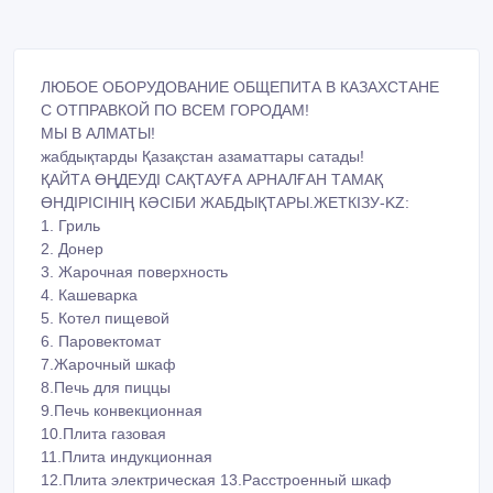
ЛЮБОЕ ОБОРУДОВАНИЕ ОБЩЕПИТА В КАЗАХСТАНЕ
С ОТПРАВКОЙ ПО ВСЕМ ГОРОДАМ!
МЫ В АЛМАТЫ!
жабдықтарды Қазақстан азаматтары сатады!
ҚАЙТА ӨҢДЕУДІ САҚТАУҒА АРНАЛҒАН ТАМАҚ
ӨНДІРІСІНІҢ КӘСІБИ ЖАБДЫҚТАРЫ.ЖЕТКІЗУ-KZ:
1. Гриль
2. Донер
3. Жарочная поверхность
4. Кашеварка
5. Котел пищевой
6. Паровектомат
7.Жарочный шкаф
8.Печь для пиццы
9.Печь конвекционная
10.Плита газовая
11.Плита индукционная
12.Плита электрическая 13.Расстроенный шкаф