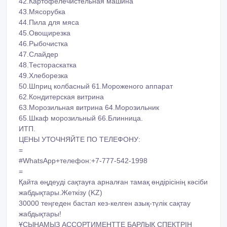
43.Мясорубка
44.Пила для мяса
45.Овощирезка
46.Рыбочистка
47.Слайдер
48.Тестораскатка
49.Хлеборезка
50.Шприц колбасный 61.Мороженого аппарат
62.Кондитерская витрина
63.Морозильная витрина 64.Морозильник
65.Шкаф морозильный 66.Блинница.
ИТП.
ЦЕНЫ УТОЧНЯЙТЕ ПО ТЕЛЕФОНУ:
=
#WhatsApp+телефон:+7-777-542-1998
=
Қайта өңдеуді сақтауға арналған тамақ өндірісінің кәсіби
жабдықтары.Жеткізу (KZ)
30000 теңгеден бастап кез-келген азық-түлік сақтау
жабдықтары!
ҰСЫНАМЫЗ АССОРТИМЕНТТЕ БАРЛЫҚ СПЕКТРІН