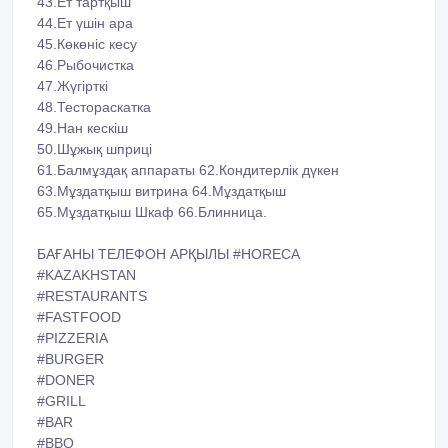
44.Ет үшін ара
45.Көкөніс кесу
46.Рыбочистка
47.Жүгірткі
48.Тестораскатка
49.Нан кескіш
50.Шұжық шприці
61.Балмұздақ аппараты 62.Кондитерлік дүкен
63.Мұздатқыш витрина 64.Мұздатқыш
65.Мұздатқыш Шкаф 66.Блинница.
БАҒАНЫ ТЕЛЕФОН АРҚЫЛЫ #HORECA
#KAZAKHSTAN
#RESTAURANTS
#FASTFOOD
#PIZZERIA
#BURGER
#DONER
#GRILL
#BAR
#BBQ