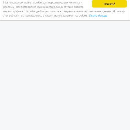
Мы используем файлы cookie для персонализации контента и
Принять!
рекламы, предоставления функций социальных сетей и анализа
нашего трафика. На сайте действует политика о неразглашении персональных данных. Используя
этот веб-сайт, вы соглашаетесь с нашим использованием coookies.
Узнать больше
Любое Оборудование Общепита с
отправкой по Казахстану 8 777
2392435
04/05/2025 18:03
Промышленное оборудование
Казахстан, Рудный