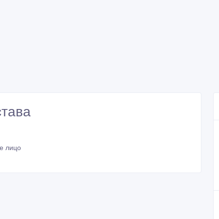
става
е лицо