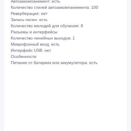
Корпус: компактный
Встроенная акустическая система: есть
Дисплей: есть
Размеры (ШxВxГ): 845x110x325 мм
Функции
Количество тембров: 100
Автоаккомпанемент: есть
Количество стилей автоаккомпанемента: 100
Реверберация: нет
Запись песен: есть
Количество мелодий для обучения: 8
Разъемы и интерфейсы
Количество линейных выходов: 1
Микрофонный вход: есть
Интерфейс USB: нет
Особенности
Питание от батареек или аккумулятора: есть