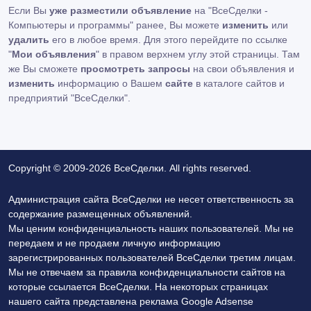
Если Вы
уже разместили объявление
на "ВсеСделки -
Компьютеры и программы" ранее, Вы можете
изменить
или
удалить
его в любое время. Для этого перейдите по ссылке
"
Мои объявления
" в правом верхнем углу этой страницы. Там
же Вы сможете
просмотреть запросы
на свои объявления и
изменить
информацию о Вашем
сайте
в каталоге сайтов и
предприятий "ВсеСделки".
Copyright © 2009-2026 ВсеСделки. All rights reserved.
Администрация сайта ВсеСделки не несет ответственность за
содержание размещенных объявлений.
Мы ценим конфиденциальность наших пользователей. Мы не
передаем и не продаем личную информацию
зарегистрированных пользователей ВсеСделки третим лицам.
Мы не отвечаем за правила конфиденциальности сайтов на
которые ссылается ВсеСделки. На некоторых страницах
нашего сайта представлена реклама Google Adsense