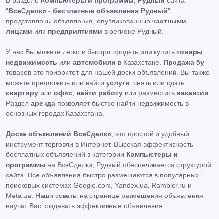
В разделе
Компьютеры и программы
,
Рудный
сайта
"
ВсеСделки - бесплатные объявления Рудный
"
представлены объявления, опубликованные
частными
лицами
или
предприятиями
в регионе Рудный.
У нас Вы можете легко и быстро продать или купить
товары
,
недвижимость
или
автомобили
в Казахстане.
Продажа бу
товаров это приоритет для нашей доски объявлений. Вы также
можете предложить или найти
услуги
, снять или сдать
квартиру
или
офис
,
найти работу
или разместить
вакансии
.
Раздел
аренда
позволяет быстро найти недвижимость в
основных городах Казахстана.
Доска объявлений ВсеСделки
, это простой и удобный
инструмент торговли в Интернет. Высокая эффективность
бесплатных объявлений в категории
Компьютеры и
программы
на ВсеСделки, Рудный обеспечивается структурой
сайта. Все объявления быстро размещаются в популярных
поисковых системах Google.com, Yandex.ua, Rambler.ru и
Meta.ua. Наши советы на странице размещения объявления
научат Вас создавать эффективные объявления.