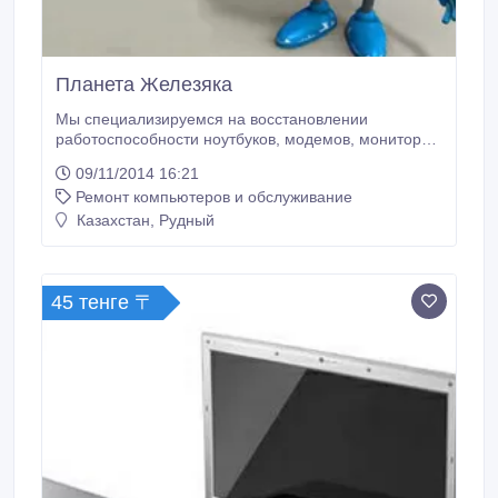
Планета Железяка
Мы специализируемся на восстановлении
работоспособности ноутбуков, модемов, мониторов,
нетбуков, планшетов, системных (материнских)
09/11/2014 16:21
плат, графических плат (видеокарт), блоков
Ремонт компьютеров и обслуживание
питания. Для этих целей мы имеем
диагностическое и паяльное оборудование, опыт и
Казахстан, Рудный
знания. По завершении ремонта, клиенту
предоставляется видеоотчет о проделанной
работе.
45 тенге 〒