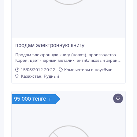
продам электронную книгу
Продам электронную книгу (новая), производство
Корея, цвет -черный металик, антибликовый экран,
поддержка фото, mp-3, поддержка различных
15/05/2012 20:22
Компьютеры и ноутбуки
текстовых форматов, память1, 5 ГБ +флешкарта до
Казахстан, Рудный
32ГБ.
95 000 тенге 〒