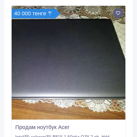
40 000 тенге 〒
Продам ноутбук Acer
Intel(R) celeron(R) B815 1.60ghz ОЗУ 2 gb. Hdd