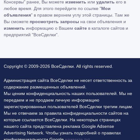
Консервы" ранее, Вы можете
изменить
или
удалить
его в
любое время. Для этого перейдите по ссылке "
Мои
объявления
" в правом верхнем углу этой страницы. Там же
Вы сможете
просмотреть запросы
на свои объявления и
изменить
информацию о Вашем
сайте
в каталоге сайтов и
предприятий "ВсеСделки".
Copyright © 2009-2026 ВсеСделки. All rights reserved.
Администрация сайта ВсеСделки не несет ответственность за
содержание размещенных объявлений.
Мы ценим конфиденциальность наших пользователей. Мы не
передаем и не продаем личную информацию
зарегистрированных пользователей ВсеСделки третим лицам.
Мы не отвечаем за правила конфиденциальности сайтов на
которые ссылается ВсеСделки. На некоторых страницах
нашего сайта представлена реклама Google Adsense
Advertising Network. Чтобы узнать подробней о правилах
конфиденциальности Google
нажмите тут
.