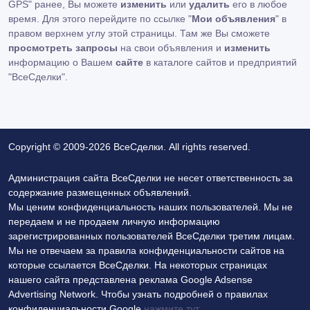
GPS" ранее, Вы можете
изменить
или
удалить
его в любое
время. Для этого перейдите по ссылке "
Мои объявления
" в
правом верхнем углу этой страницы. Там же Вы сможете
просмотреть запросы
на свои объявления и
изменить
информацию о Вашем
сайте
в каталоге сайтов и предприятий
"ВсеСделки".
Copyright © 2009-2026 ВсеСделки. All rights reserved.
Администрация сайта ВсеСделки не несет ответственность за
содержание размещенных объявлений.
Мы ценим конфиденциальность наших пользователей. Мы не
передаем и не продаем личную информацию
зарегистрированных пользователей ВсеСделки третим лицам.
Мы не отвечаем за правила конфиденциальности сайтов на
которые ссылается ВсеСделки. На некоторых страницах
нашего сайта представлена реклама Google Adsense
Advertising Network. Чтобы узнать подробней о правилах
конфиденциальности Google
нажмите тут
.