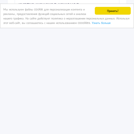
куртка женская кожаная
Мы используем файлы cookie для персонализации контента и
Принять!
рекламы, предоставления функций социальных сетей и анализа
нашего трафика. На сайте действует политика о неразглашении персональных данных. Используя
этот веб-сайт, вы соглашаетесь с нашим использованием coookies.
Узнать больше
10/09/2021 09:46
Продам прочее
Казахстан, Рудный
20 000 тенге 〒