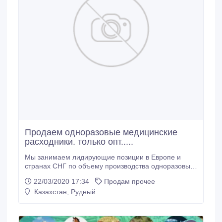
Продаем одноразовые медицинские
расходники. только опт.....
Мы занимаем лидирующие позиции в Европе и
странах СНГ по объему производства одноразовых
медицинских масок, выпуская более 350 миллионов
22/03/2020 17:34
Продам прочее
масок в год. Со все й продукцией вы можете
Казахстан, Рудный
ознакомиться на сайте. Основным направлением
нашей деятельности является производство и
оптовая продажа одноразовых медицинских
рассадников из нетканых материалов последнего