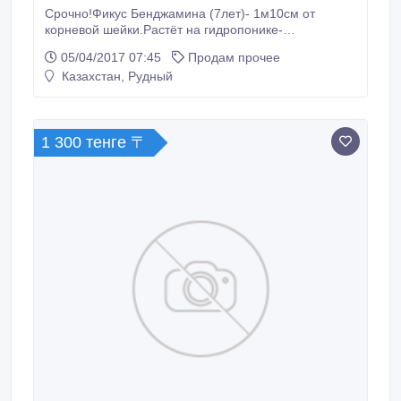
Срочно!Фикус Бенджамина (7лет)- 1м10см от
корневой шейки.Растёт на гидропонике-
элементарный уход, не требует полива.Возможна
05/04/2017 07:45
Продам прочее
пересадка в землю.Без проблемный, растёт вблизи
Казахстан, Рудный
газовой плиты, не требователен к свету, хорошо
переносит стрижку, формируется.При покупке всё
объясню + питательный раствор на 5 лет.
1 300 тенге 〒