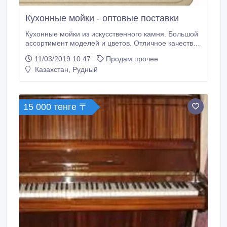
Кухонные мойки - оптовые поставки
Кухонные мойки из искусственного камня. Большой
ассортимент моделей и цветов. Отличное качество
по приемлемой цене. Производство и оптовая
11/03/2019 10:47
Продам прочее
продажа. Гибкая ценовая политика. Дилерская
Казахстан, Рудный
программа. Посетите наш сайт Marble-ceramics.kz..
15 000 тенге 〒