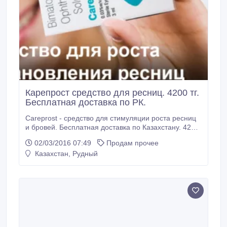
Карепрост средство для ресниц. 4200 тг.
Бесплатная доставка по РК.
Careprost - средство для стимуляции роста ресниц
и бровей. Бесплатная доставка по Казахстану. 4200
тг. Оплата при получении. Уже через 2 недели
02/03/2016 07:49
Продам прочее
применения Вы увидите результат: ресницы станут
Казахстан, Рудный
заметно длинее, толще и темнее. Карепрост
(Careprost) - это уникальное средство для ресниц
производится только в Индии компанией Sun
Pharmaceuticals laboratories LTD.