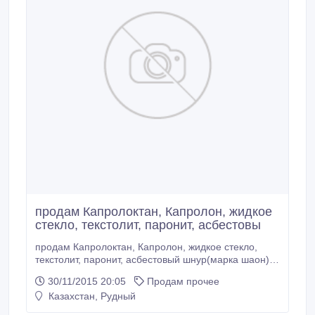
продам Капролоктан, Капролон, жидкое
стекло, текстолит, паронит, асбестовы
продам Капролоктан, Капролон, жидкое стекло,
текстолит, паронит, асбестовый шнур(марка шаон),
асбокартон(каон), набивка сальниковая,
30/11/2015 20:05
Продам прочее
наплавочная проволока ГОСТ 2246-70
Казахстан, Рудный
сталь08г2с(2мм и 4мм), раствор для нанесения
покрытия(грунтовкаГФ-021 краснокоричневая,