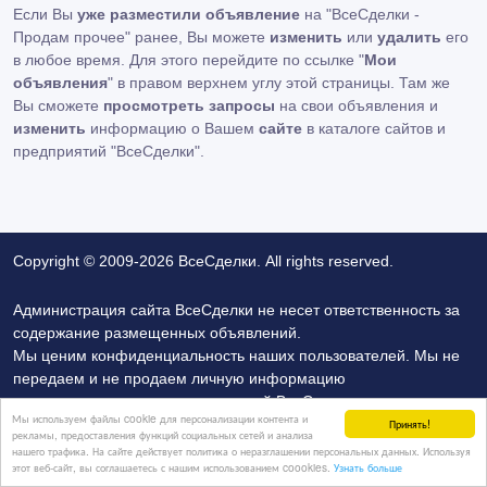
Если Вы
уже разместили объявление
на "ВсеСделки -
Продам прочее" ранее, Вы можете
изменить
или
удалить
его
в любое время. Для этого перейдите по ссылке "
Мои
объявления
" в правом верхнем углу этой страницы. Там же
Вы сможете
просмотреть запросы
на свои объявления и
изменить
информацию о Вашем
сайте
в каталоге сайтов и
предприятий "ВсеСделки".
Copyright © 2009-2026 ВсеСделки. All rights reserved.
Администрация сайта ВсеСделки не несет ответственность за
содержание размещенных объявлений.
Мы ценим конфиденциальность наших пользователей. Мы не
передаем и не продаем личную информацию
зарегистрированных пользователей ВсеСделки третим лицам.
Мы используем файлы cookie для персонализации контента и
Мы не отвечаем за правила конфиденциальности сайтов на
Принять!
рекламы, предоставления функций социальных сетей и анализа
которые ссылается ВсеСделки. На некоторых страницах
нашего трафика. На сайте действует политика о неразглашении персональных данных. Используя
этот веб-сайт, вы соглашаетесь с нашим использованием coookies.
Узнать больше
нашего сайта представлена реклама Google Adsense