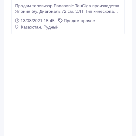
Продам телевизор Panasonic TauGiga производства
Япония б/у. Диагональ 72 см. ЭЛТ Тип кинескопа
плоский /TauGiga / . Формат экрана 4:3 , Системы
13/08/2021 15:45
Продам прочее
цветности PAL SECAM NTSC . Частота развертки
Казахстан, Рудный
100 Гц. Мощность звука стерео .количество
динамиков 2 .Телетекст + /память телетекста 10 стр.
пульт родной в комплекте .