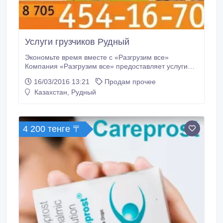
Услуги грузчиков Рудный
Экономьте время вместе с «Разгрузим все»
Компания «Разгрузим все» предоставляет услуги
грузчиков и разнорабочих для дома и для бизнеса.
16/03/2016 13:21
Продам прочее
Предоставляем следующие услуги для бизнеса: -
Казахстан, Рудный
Предлагаем аренду грузчиков, разнорабочих, (
склады, производственные объекты, строительные
обьекты ); - Разгрузка/ погрузка фур, вагонов и
другого транспорта; - Перенос, упаковка,
4 200 тенге 〒
маркировка, сортировка товаров и грузов; -
организации переезда ( офис, склады ); - Вынос
строительного мусора; - Демонтажные работы -
Снегоуборочные работы дворов, промышленных и
других территорий.