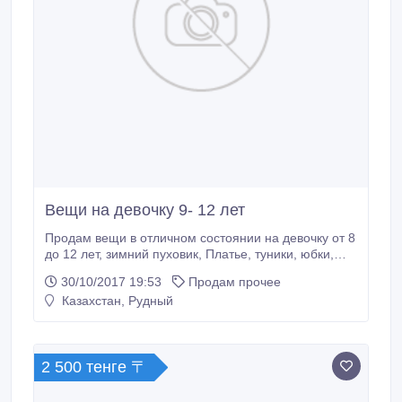
Вещи на девочку 9- 12 лет
Продам вещи в отличном состоянии на девочку от 8
до 12 лет, зимний пуховик, Платье, туники, юбки,
блузы, туфли, кроссы аэрмаксы, ветровку, и другие
30/10/2017 19:53
Продам прочее
вещи. Цена договорная, .
Казахстан, Рудный
2 500 тенге 〒