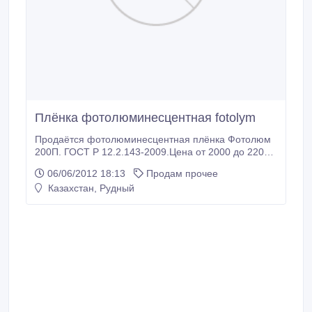
Плёнка фотолюминесцентная fotolym
Продаётся фотолюминесцентная плёнка Фотолюм
200П. ГОСТ Р 12.2.143-2009.Цена от 2000 до 2200
рублей за квадратный метр. По России доставка
06/06/2012 18:13
Продам прочее
бесплатная, 2-4 дня. Официальные дилеры, завода
Казахстан, Рудный
изготовителя «ООО Микросфера». Консультации по
изготовлению плана эвакуации- бесплатно..