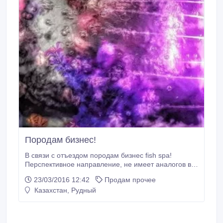
Породам бизнес!
В связи с отъездом породам бизнес fish spa!
Перспективное направление, не имеет аналогов в
области. Все легко и просто! Всему научим, все
23/03/2016 12:42
Продам прочее
покажем и расскажем. Проходимость на большой
Казахстан, Рудный
аквариум 30 человек в день( сейчас цена
процедуры 1000 тенге, ) на маленький
проходимость такая-же (цена 800 тенге) Прибыль в
ваших руках! Возможен разумный торг.