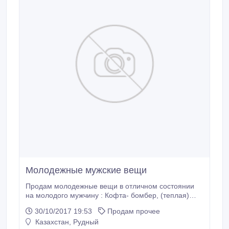
Молодежные мужские вещи
Продам молодежные вещи в отличном состоянии
на молодого мужчину : Кофта- бомбер, (теплая)
Кофта серая с капюшоном, спортивная олимпийка
30/10/2017 19:53
Продам прочее
Nike, черная кофта на замке с пуговицами. Рубашка
Казахстан, Рудный
с длинным рукавом в клеточку Джинсы , брюки ,