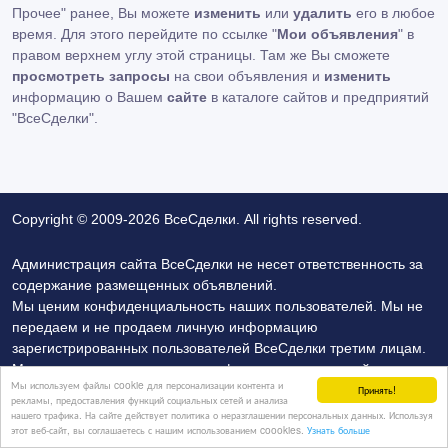
Прочее" ранее, Вы можете
изменить
или
удалить
его в любое
время. Для этого перейдите по ссылке "
Мои объявления
" в
правом верхнем углу этой страницы. Там же Вы сможете
просмотреть запросы
на свои объявления и
изменить
информацию о Вашем
сайте
в каталоге сайтов и предприятий
"ВсеСделки".
Copyright © 2009-2026 ВсеСделки. All rights reserved.
Администрация сайта ВсеСделки не несет ответственность за
содержание размещенных объявлений.
Мы ценим конфиденциальность наших пользователей. Мы не
передаем и не продаем личную информацию
зарегистрированных пользователей ВсеСделки третим лицам.
Мы не отвечаем за правила конфиденциальности сайтов на
Мы используем файлы cookie для персонализации контента и
которые ссылается ВсеСделки. На некоторых страницах
Принять!
рекламы, предоставления функций социальных сетей и анализа
нашего сайта представлена реклама Google Adsense
нашего трафика. На сайте действует политика о неразглашении персональных данных. Используя
этот веб-сайт, вы соглашаетесь с нашим использованием coookies.
Узнать больше
Advertising Network. Чтобы узнать подробней о правилах