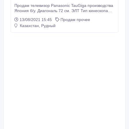
Продам телевизор Panasonic TauGiga производства
Япония б/у. Диагональ 72 см. ЭЛТ Тип кинескопа
плоский /TauGiga / . Формат экрана 4:3 , Системы
13/08/2021 15:45
Продам прочее
цветности PAL SECAM NTSC . Частота развертки
Казахстан, Рудный
100 Гц. Мощность звука стерео .количество
динамиков 2 .Телетекст + /память телетекста 10 стр.
пульт родной в комплекте .