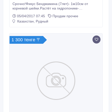
Срочно!Фикус Бенджамина (7лет)- 1м10см от
корневой шейки.Растёт на гидропонике-
элементарный уход, не требует полива.Возможна
05/04/2017 07:45
Продам прочее
пересадка в землю.Без проблемный, растёт вблизи
Казахстан, Рудный
газовой плиты, не требователен к свету, хорошо
переносит стрижку, формируется.При покупке всё
объясню + питательный раствор на 5 лет.
1 300 тенге 〒