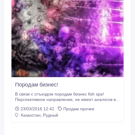
Породам бизнес!
В связи с отъездом породам бизнес fish spa!
Перспективное направление, не имеет аналогов в
области. Все легко и просто! Всему научим, все
23/03/2016 12:42
Продам прочее
покажем и расскажем. Проходимость на большой
Казахстан, Рудный
аквариум 30 человек в день( сейчас цена
процедуры 1000 тенге, ) на маленький
проходимость такая-же (цена 800 тенге) Прибыль в
ваших руках! Возможен разумный торг.