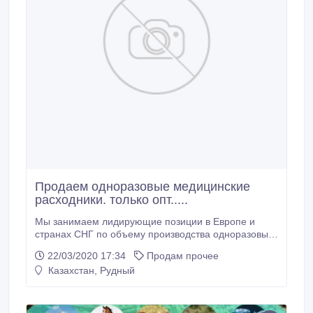
Продаем одноразовые медицинские
расходники. только опт.....
Мы занимаем лидирующие позиции в Европе и
странах СНГ по объему производства одноразовых
медицинских масок, выпуская более 350 миллионов
22/03/2020 17:34
Продам прочее
масок в год. Со все й продукцией вы можете
Казахстан, Рудный
ознакомиться на сайте. Основным направлением
нашей деятельности является производство и
оптовая продажа одноразовых медицинских
рассадников из нетканых материалов последнего