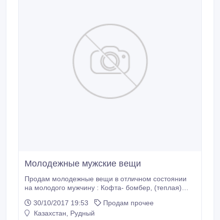
Молодежные мужские вещи
Продам молодежные вещи в отличном состоянии
на молодого мужчину : Кофта- бомбер, (теплая)
Кофта серая с капюшоном, спортивная олимпийка
30/10/2017 19:53
Продам прочее
Nike, черная кофта на замке с пуговицами. Рубашка
Казахстан, Рудный
с длинным рукавом в клеточку Джинсы , брюки ,