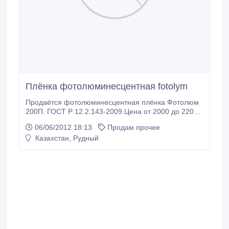
Плёнка фотолюминесцентная fotolym
Продаётся фотолюминесцентная плёнка Фотолюм
200П. ГОСТ Р 12.2.143-2009.Цена от 2000 до 2200
рублей за квадратный метр. По России доставка
06/06/2012 18:13
Продам прочее
бесплатная, 2-4 дня. Официальные дилеры, завода
Казахстан, Рудный
изготовителя «ООО Микросфера». Консультации по
изготовлению плана эвакуации- бесплатно..