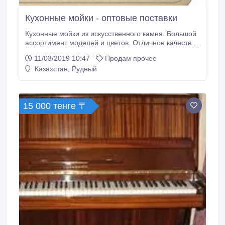
Кухонные мойки - оптовые поставки
Кухонные мойки из искусственного камня. Большой
ассортимент моделей и цветов. Отличное качество
по приемлемой цене. Производство и оптовая
11/03/2019 10:47
Продам прочее
продажа. Гибкая ценовая политика. Дилерская
Казахстан, Рудный
программа. Посетите наш сайт Marble-ceramics.kz..
15 000 тенге 〒