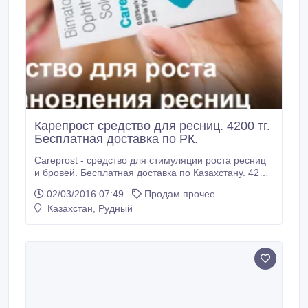
Карепрост средство для ресниц. 4200 тг.
Бесплатная доставка по РК.
Careprost - средство для стимуляции роста ресниц
и бровей. Бесплатная доставка по Казахстану. 4200
тг. Оплата при получении. Уже через 2 недели
02/03/2016 07:49
Продам прочее
применения Вы увидите результат: ресницы станут
Казахстан, Рудный
заметно длинее, толще и темнее. Карепрост
(Careprost) - это уникальное средство для ресниц
производится только в Индии компанией Sun
Pharmaceuticals laboratories LTD.