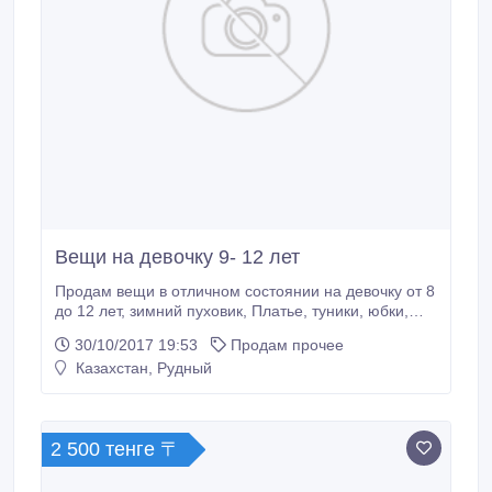
Вещи на девочку 9- 12 лет
Продам вещи в отличном состоянии на девочку от 8
до 12 лет, зимний пуховик, Платье, туники, юбки,
блузы, туфли, кроссы аэрмаксы, ветровку, и другие
30/10/2017 19:53
Продам прочее
вещи. Цена договорная, .
Казахстан, Рудный
2 500 тенге 〒