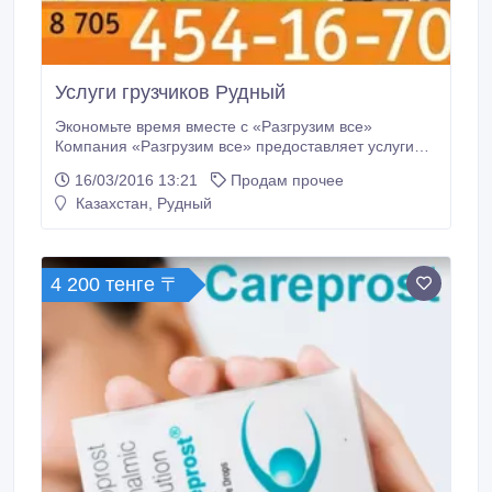
Услуги грузчиков Рудный
Экономьте время вместе с «Разгрузим все»
Компания «Разгрузим все» предоставляет услуги
грузчиков и разнорабочих для дома и для бизнеса.
16/03/2016 13:21
Продам прочее
Предоставляем следующие услуги для бизнеса: -
Казахстан, Рудный
Предлагаем аренду грузчиков, разнорабочих, (
склады, производственные объекты, строительные
обьекты ); - Разгрузка/ погрузка фур, вагонов и
другого транспорта; - Перенос, упаковка,
4 200 тенге 〒
маркировка, сортировка товаров и грузов; -
организации переезда ( офис, склады ); - Вынос
строительного мусора; - Демонтажные работы -
Снегоуборочные работы дворов, промышленных и
других территорий.