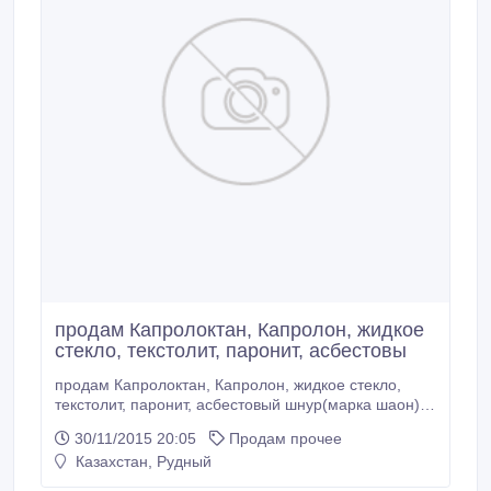
продам Капролоктан, Капролон, жидкое
стекло, текстолит, паронит, асбестовы
продам Капролоктан, Капролон, жидкое стекло,
текстолит, паронит, асбестовый шнур(марка шаон),
асбокартон(каон), набивка сальниковая,
30/11/2015 20:05
Продам прочее
наплавочная проволока ГОСТ 2246-70
Казахстан, Рудный
сталь08г2с(2мм и 4мм), раствор для нанесения
покрытия(грунтовкаГФ-021 краснокоричневая,