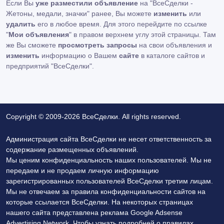
Если Вы
уже разместили объявление
на "ВсеСделки -
Жетоны, медали, значки" ранее, Вы можете
изменить
или
удалить
его в любое время. Для этого перейдите по ссылке
"
Мои объявления
" в правом верхнем углу этой страницы. Там
же Вы сможете
просмотреть запросы
на свои объявления и
изменить
информацию о Вашем
сайте
в каталоге сайтов и
предприятий "ВсеСделки".
Copyright © 2009-2026 ВсеСделки. All rights reserved.
Администрация сайта ВсеСделки не несет ответственность за
содержание размещенных объявлений.
Мы ценим конфиденциальность наших пользователей. Мы не
передаем и не продаем личную информацию
зарегистрированных пользователей ВсеСделки третим лицам.
Мы не отвечаем за правила конфиденциальности сайтов на
которые ссылается ВсеСделки. На некоторых страницах
нашего сайта представлена реклама Google Adsense
Advertising Network. Чтобы узнать подробней о правилах