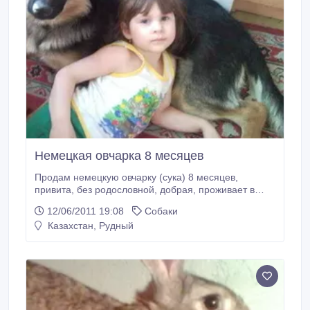
Немецкая овчарка 8 месяцев
Продам немецкую овчарку (сука) 8 месяцев,
привита, без родословной, добрая, проживает в
семье с 3-х летним ребенком, продаем по
12/06/2011 19:08
Собаки
семейным обстоятельствам!.
Казахстан, Рудный