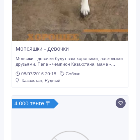
Мопсяшки - девочки
Мопсики - девочки будут вам хорошими, ласковыми
друзьями. Папа - чемпион Казахстана, мама -
победительница выставок. В крови мульти-
08/07/2016 20:18
Собаки
чемпионы. Родились 9 мая 2016 года..
Казахстан, Рудный
4 000 тенге 〒