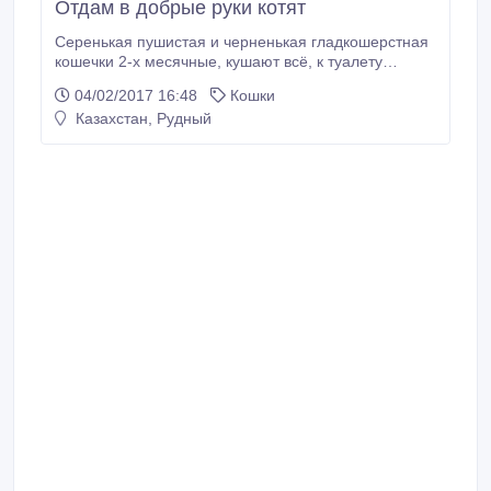
Отдам в добрые руки котят
Серенькая пушистая и черненькая гладкошерстная
кошечки 2-х месячные, кушают всё, к туалету
приучены. мама котят-отличная мышеловка в своём
04/02/2017 16:48
Кошки
доме. Тел:9-26-24 или 87779149474- Галина.
Казахстан, Рудный