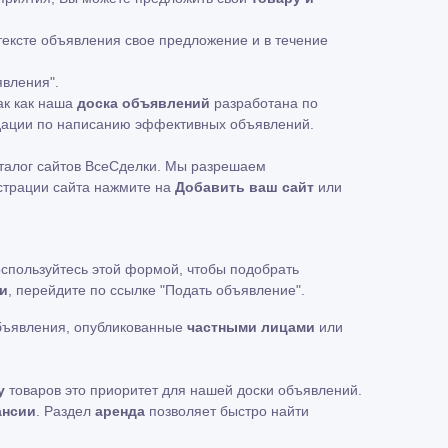
 тексте объявления свое предложение и в течение
явления".
ак как наша
доска объявлений
разработана по
ндации по написанию эффективных объявлений.
талог сайтов ВсеСделки. Мы разрешаем
истрации сайта нажмите на
Добавить ваш сайт
или
оспользуйтесь этой формой, чтобы подобрать
и
, перейдите по ссылке
"Подать объявление"
.
бъявления, опубликованные
частными лицами
или
у
товаров это приоритет для нашей доски объявлений.
ансии
. Раздел
аренда
позволяет быстро найти