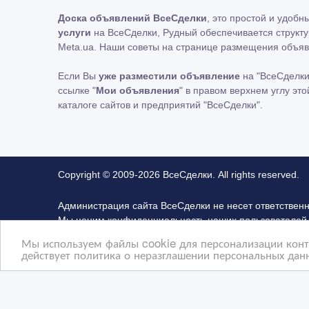
Доска объявлений ВсеСделки
, это простой и удоб
услуги
на ВсеСделки, Рудный обеспечивается структу
Meta.ua. Наши советы на странице размещения объяв
Если Вы
уже разместили объявление
на "ВсеСделки
ссылке "
Мои объявления
" в правом верхнем углу эт
каталоге сайтов и предприятий "ВсеСделки".
Copyright © 2009-2026 ВсеСделки. All rights reserved.
Администрация сайта ВсеСделки не несет ответствен
Мы ценим конфиденциальность наших пользователей.
не отвечаем за правила конфиденциальности сайтов 
Мы используем файлы cookie для персонализации конте
Advertising Network. Чтобы узнать подробней о прав
действует политика о неразглашении персональных данн