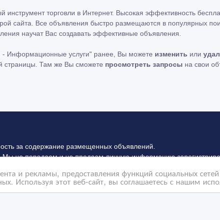
ный инструмент торговли в Интернет. Высокая эффективность беспл
рой сайта. Все объявления быстро размещаются в популярных поис
ления научат Вас создавать эффективные объявления.
 - Информационные услуги" ранее, Вы можете
изменить
или
удал
ой страницы. Там же Вы сможете
просмотреть запросы
на свои о
ность за содержание размещенных объявлений.
 Мы не передаем и не продаем личную информацию зарегистриро
на которые ссылается ВсеСделки. На некоторых страницах нашего 
нта и рекламы, предоставления функций социальных сетей 
илах конфиденциальности Google
нажмите тут
.
ых. Используя этот веб-сайт, вы соглашаетесь с нашим исп