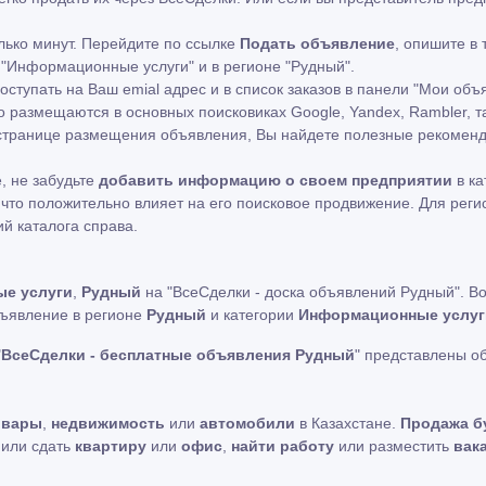
лько минут. Перейдите по ссылке
Подать объявление
, опишите в
 "Информационные услуги" и в регионе "Рудный".
ступать на Ваш emial адрес и в список заказов в панели "Мои объ
 размещаются в основных поисковиках Google, Yandex, Rambler, т
а странице размещения объявления, Вы найдете полезные рекоме
, не забудьте
добавить информацию о своем предприятии
в ка
что положительно влияет на его поисковое продвижение. Для рег
ий каталога справа.
е услуги
,
Рудный
на "ВсеСделки - доска объявлений Рудный". В
бъявление в регионе
Рудный
и категории
Информационные услуг
"
ВсеСделки - бесплатные объявления Рудный
" представлены о
овары
,
недвижимость
или
автомобили
в Казахстане.
Продажа б
ь или сдать
квартиру
или
офис
,
найти работу
или разместить
вак