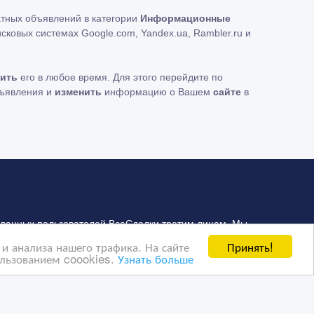
атных объявлений в категории
Информационные
ковых системах Google.com, Yandex.ua, Rambler.ru и
ить
его в любое время. Для этого перейдите по
бъявления и
изменить
информацию о Вашем
сайте
в
ванных пользователей ВсеСделки третим лицам. Мы
сайта представлена реклама Google Adsense
Принять!
и анализа нашего трафика. На сайте
ользованием coookies.
Узнать больше