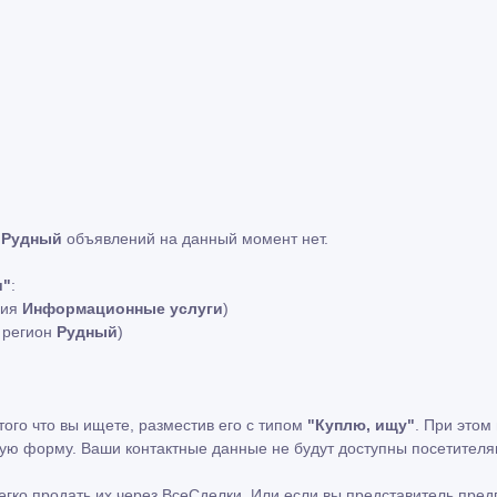
 Рудный
объявлений на данный момент нет.
и"
:
рия
Информационные услуги
)
й регион
Рудный
)
того что вы ищете, разместив его с типом
"Куплю, ищу"
. При этом
ную форму. Ваши контактные данные не будут доступны посетителя
легко продать их через ВсеСделки. Или если вы представитель пр