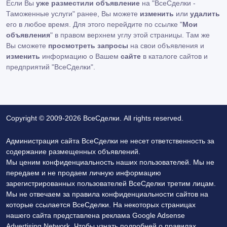
Если Вы
уже разместили объявление
на "ВсеСделки -
Таможенные услуги" ранее, Вы можете
изменить
или
удалить
его в любое время. Для этого перейдите по ссылке "
Мои
объявления
" в правом верхнем углу этой страницы. Там же
Вы сможете
просмотреть запросы
на свои объявления и
изменить
информацию о Вашем
сайте
в каталоге сайтов и
предприятий "ВсеСделки".
Copyright © 2009-2026 ВсеСделки. All rights reserved.
Администрация сайта ВсеСделки не несет ответственность за
содержание размещенных объявлений.
Мы ценим конфиденциальность наших пользователей. Мы не
передаем и не продаем личную информацию
зарегистрированных пользователей ВсеСделки третим лицам.
Мы не отвечаем за правила конфиденциальности сайтов на
которые ссылается ВсеСделки. На некоторых страницах
нашего сайта представлена реклама Google Adsense
Advertising Network. Чтобы узнать подробней о правилах