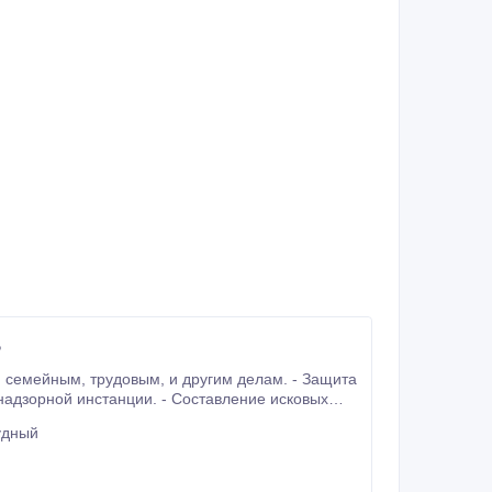
ь
ровождение.
удный