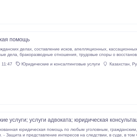
кая помощь
ставление исков, апелляционных, кассационных жалоб. Взыскание задолженности через суд,
становлении на работе. Уголовные дела на стороне
потерпевшего, административные дела..
 11:47
Юридические и консалтинговые услуги
Казахстан, Р
ие услуги; услуги адвоката; юридическая консульта
ридическая помощь по любым уголовным, гражданским, семейным, трудовым, административным и
 представление интересов на следствии, в суде, в том числе апелляционной и надзорной инстанции. -