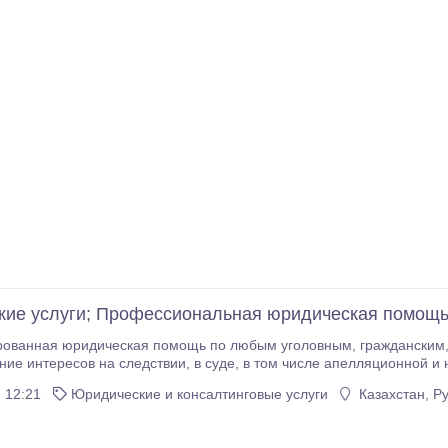
ие услуги; Профессиональная юридическая помощ
дическая помощь по любым уголовным, гражданским, семейным, трудовым, и другим делам. - Защита
и, в суде, в том числе апелляционной и надзорной инстанции. - Составление исковых
заявлений, жалоб, запросов, договоров любой сложности. Юридическое соп
 12:21
Юридические и консалтинговые услуги
Казахстан, Р