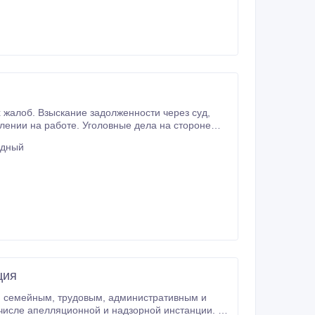
удный
ция