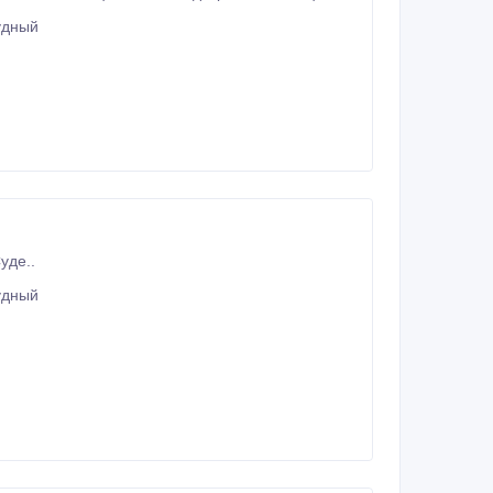
удный
уде..
удный