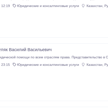
Составление исковых заявлений, жалоб, запросов, договоров любой сложности.
 12:19
Юридические и консалтинговые услуги
Казахстан, Р
уляк Василий Васильевич
дической помощи по всем отраслям права. Представительство в С
 23:15
Юридические и консалтинговые услуги
Казахстан, Р