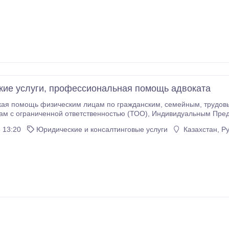
ие услуги, профессиональная помощь адвоката
изическим лицам по гражданским, семейным, трудовым делам и др; 2) Юридическая помощь
нной ответственностью (ТОО), Индивидуальным Предпринимателям, ООО, Государственным
ридическая помощь
 13:20
Юридические и консалтинговые услуги
Казахстан, Р
с трудовыми спорами, в том числе: восстановлени