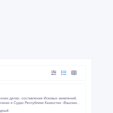
нских делах -составление Исковых заявлений,
енные, Бракоразводные, Жилищные споры -Оформление Земельных участков.
удный