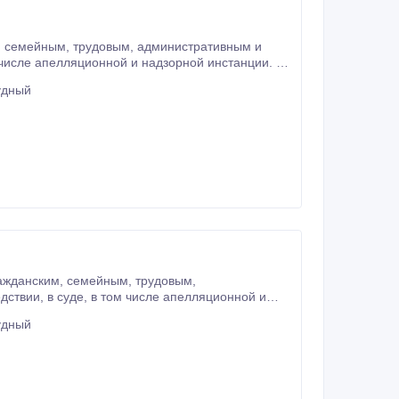
удный
ляционной и
и. - Составление исковых заявлений, жалоб, запросов, договоров любой сложности.
удный