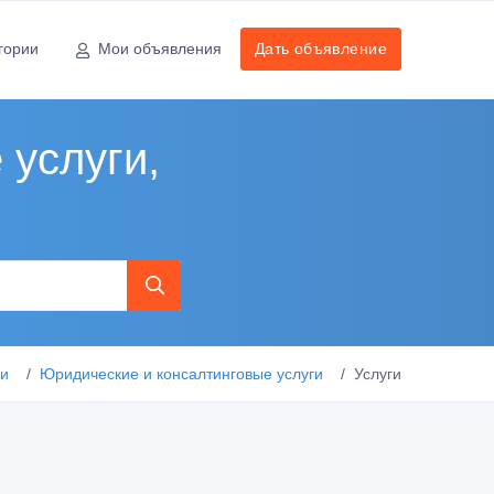
гории
Мои объявления
Дать объявление
 услуги,
ии
Юридические и консалтинговые услуги
Услуги