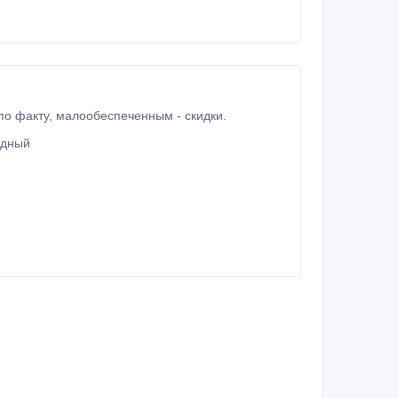
широкий спектр услуг, адвокатская помощь, гибкая система оплаты - рассрочка, по факту, малообеспеченным - скидки.
удный