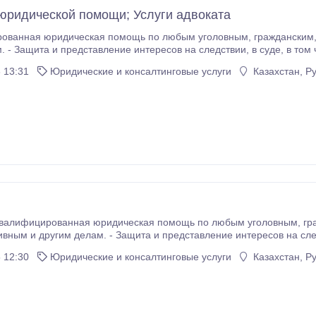
юридической помощи; Услуги адвоката
ридическая помощь по любым уголовным, гражданским, семейным, трудовым, административным и
 представление интересов на следствии, в суде, в том числе апелляционной и надзорной инстанции. -
Составление исковых заявлений, жалоб, запросов, договоров любой сложности.
 13:31
Юридические и консалтинговые услуги
Казахстан, Р
я помощь по любым уголовным, гражданским, семейным, трудовым,
и другим делам. - Защита и представление интересов на следствии, в суде, в том числе апел
надзорной инстанци
 12:30
Юридические и консалтинговые услуги
Казахстан, Р