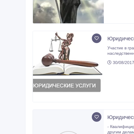
Юридичес
Участие в гражданских делах, со
наследственные дела, бракоразводные отношения, трудовые споры о вос
30/08/2017
Юридическ
- Квалифицированная ю
другим делам. - Защита и